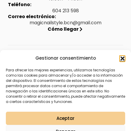
Teléfono:
604 213 598
Correo electrónico:
magicnailstyle.bcn@gmail.com
Cómo llegar
Legal
Gestionar consentimiento
Aviso legal
Para ofrecer las mejores experiencias, utilizamos tecnologías
como las cookies para almacenar y/o acceder a la información
Política de privacidad
del dispositivo. El consentimiento de estas tecnologías nos
permitirá procesar datos como el comportamiento de
Política de envíos y devoluciones
navegación o las identificaciones únicas en este sitio. No
consentir o retirar el consentimiento, puede afectar negativamente
Política de cookies (UE)
a ciertas características y funciones.
Accesibilidad
Aceptar