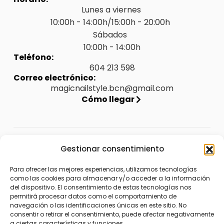
Lunes a viernes
10:00h - 14:00h/15:00h - 20:00h
Sábados
10:00h - 14:00h
Teléfono:
604 213 598
Correo electrónico:
magicnailstyle.bcn@gmail.com
Cómo llegar
Legal
Gestionar consentimiento
Aviso legal
Para ofrecer las mejores experiencias, utilizamos tecnologías
como las cookies para almacenar y/o acceder a la información
Política de privacidad
del dispositivo. El consentimiento de estas tecnologías nos
permitirá procesar datos como el comportamiento de
Política de envíos y devoluciones
navegación o las identificaciones únicas en este sitio. No
consentir o retirar el consentimiento, puede afectar negativamente
Política de cookies (UE)
a ciertas características y funciones.